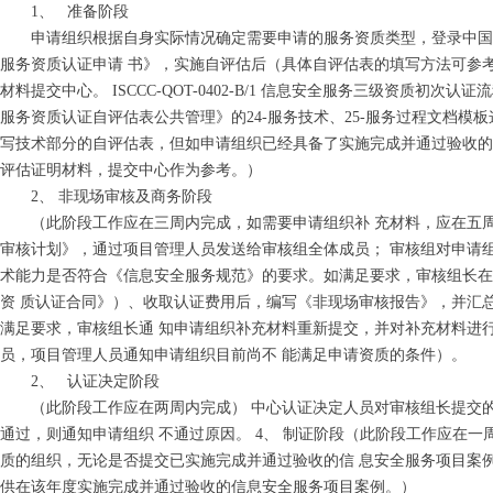
1、 准备阶段
申请组织根据自身实际情况确定需要申请的服务资质类型，登录中国信
服务资质认证申请 书》，实施自评估后（具体自评估表的填写方法可参
材料提交中心。 ISCCC-QOT-0402-B/1 信息安全服务三级资
服务资质认证自评估表公共管理》的24-服务技术、25-服务过程文档
写技术部分的自评估表，但如申请组织已经具备了实施完成并通过验收的
评估证明材料，提交中心作为参考。）
2、 非现场审核及商务阶段
（此阶段工作应在三周内完成，如需要申请组织补 充材料，应在五周
审核计划》，通过项目管理人员发送给审核组全体成员； 审核组对申请
术能力是否符合《信息安全服务规范》的要求。如满足要求，审核组长在
资 质认证合同》）、收取认证费用后，编写《非现场审核报告》，并汇
满足要求，审核组长通 知申请组织补充材料重新提交，并对补充材料进
员，项目管理人员通知申请组织目前尚不 能满足申请资质的条件）。
2、 认证决定阶段
（此阶段工作应在两周内完成） 中心认证决定人员对审核组长提交的
通过，则通知申请组织 不通过原因。 4、 制证阶段（此阶段工作应在
质的组织，无论是否提交已实施完成并通过验收的信 息安全服务项目案
供在该年度实施完成并通过验收的信息安全服务项目案例。）