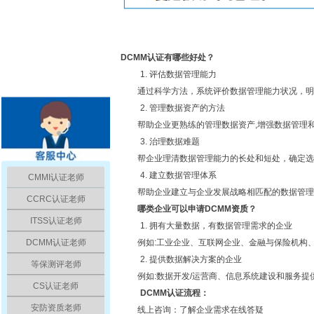
DCMM
认证有哪些好处？
1.
评估数据管理能力
通过科学方法，系统评价数据管理能力状况，明
2.
管理数据资产的方法
帮助企业更熟练的管理数据资产
,
增强数据管理
3.
治理数据难题
帮企业理清数据管理能力的长处和短处，确定选
4.
建立数据管理体系
CMMI认证老师
帮助企业建立与企业发展战略相匹配的数据管理
CCRC认证老师
哪类企业可以申请
DCMM
资质？
ITSS认证老师
1.
拥有大量数据，有数据管理需求的企业
DCMM认证老师
例如
:
工业企业、互联网企业、金融与保险机构
2.
提供数据解决方案的企业
等保测评老师
例如
:
数据开发
/
运营商、信息系统建设和服务提
CS认证老师
DCMM
认证流程：
安防资质老师
线上咨询：了解企业需求在线答疑