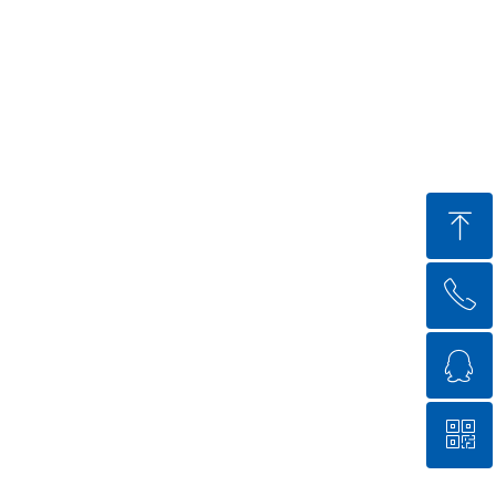
ꁸ
ꂅ
回到顶部
ꁗ
18201034352
ꀥ
QQ客服