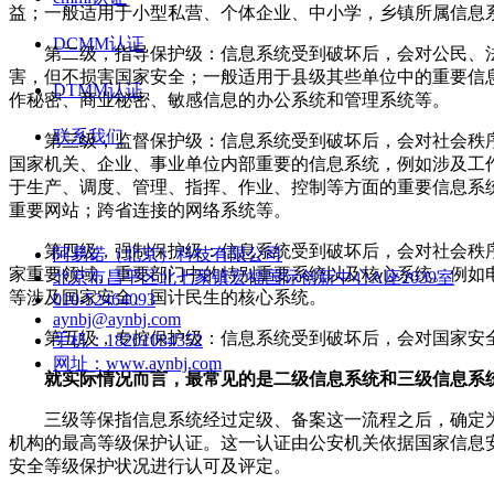
益；一般适用于小型私营、个体企业、中小学，乡镇所属信息
DCMM认证
第二级，指导保护级：信息系统受到破坏后，会对公民、法
害，但不损害国家安全；一般适用于县级其些单位中的重要信
DTMM认证
作秘密、商业秘密、敏感信息的办公系统和管理系统等。
联系我们
第三级，监督保护级：信息系统受到破坏后，会对社会秩序
国家机关、企业、事业单位内部重要的信息系统，例如涉及工
于生产、调度、管理、指挥、作业、控制等方面的重要信息系
重要网站；跨省连接的网络系统等。
第四级，强制保护级：信息系统受到破坏后，会对社会秩序
阿易诺（北京）科技有限公司
家重要领域、重要部门中的特别重要系统以及核心系统。例如
北京市昌平区北七家镇宏福国际创新中心A座2039室
等涉及国家安全、国计民生的核心系统。
010-52464093
aynbj@aynbj.com
第五级，专控保护级：信息系统受到破坏后，会对国家安全
手机：
18201034352
网址：
www.aynbj.com
就实际情况而言，最常见的是二级信息系统和三级信息系
三级等保指信息系统经过定级、备案这一流程之后，确定为第
机构的最高等级保护认证。这一认证由公安机关依据国家信息
安全等级保护状况进行认可及评定。
版权所有